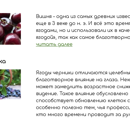
Вишня – одна из самых древних изве
еще в 3 веке до н. э. И всё это вр
ягодами, но и использовали их в к
ягодой», так как самое благотворн
читать далее
ка
Ягоды черники отличаются целебным
благотворное влияние на глаза. Не
может замедлить возрастное сниже
видение. Такое влияние обусловлен
способствует обновлению клеток с
особенно полезно тем, чья професси
кто много времени проводит за ру