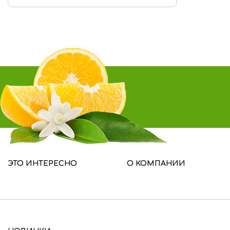
Родиола розовая
Элеутерококк
Зверобой
Чабрец
Лен
Сельдерей
Цикорий
ЭТО ИНТЕРЕСНО
О КОМПАНИИ