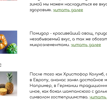
зимой мы можем насладиться ее вку
здоровья».
читать далее
Помидор - красивейший овощ, прид
незабываемый вкус, а так же обога
микроэлементами.
читать далее
с
После того как Христофор Колумб,
в Европу, ананас занял достойное 
Например, в Германии традиционн
иное, как бокал шампанского с дол
символом гостеприимства.
читать