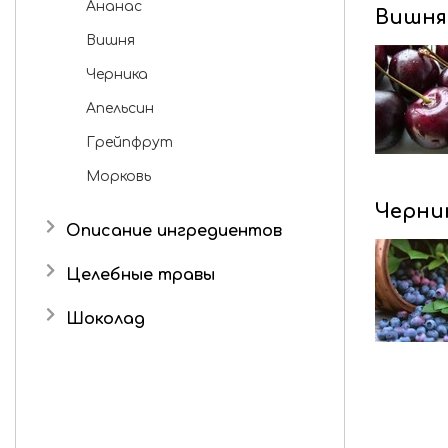
Ананас
Вишня
Вишня
Черника
Апельсин
Грейпфрут
Морковь
Черни
Описание ингредиентов
Изомальт (E953)
Целебные травы
Эхинацея
Шоколад
Женьшень
Какао крупка
Солодка
Мелисса
Душица