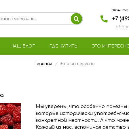
Звоните с 
+7 (49
обрат
НАШ БЛОГ
ГДЕ КУПИТЬ
ЭТО ИНТЕРЕСН
Главная
Это интересно
а
Мы уверены, что особенно полезны 
которые исторически употреблялис
конкретной местности. А что может
Каждый из нас, вспоминая детство в