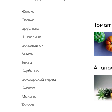
Отруби
Яблоко
Масло шиповника
Свекла
Имбирь
Томат
Брусника
Зеленый чай
Шиповник
Гибискус
Боярышник
Жасмин
Лимон
Тыквенное семя
Тыква
Кунжут
Анана
Клубника
Масло пшеницы
Болгарский перец
Клюква
Малина
Томат