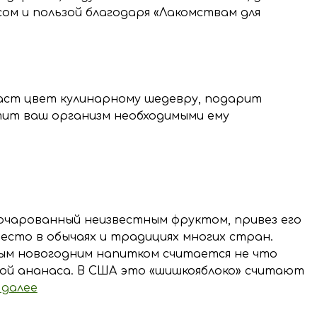
сом и пользой благодаря «Лакомствам для
аст цвет кулинарному шедевру, подарит
тит ваш организм необходимыми ему
 очарованный неизвестным фруктом, привез его
место в обычаях и традициях многих стран.
ым новогодним напитком считается не что
ькой ананаса. В США это «шишкояблоко» считают
 далее