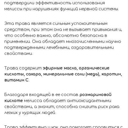
подтвердили эффективность использования
мелиссы при нарушениях функций нервной системы.
Эта трава является сильным успокоительным
средством, при этом она не вызывает привыкания и,
что особенно важно, абсолютно безопасна в
применении. Она обладает многочисленными научно
подтвержденными лечебными, оздоровительными
свойствами.
Трава содержит
эфирные масла, органические
кислоты, сахара, минеральные соли (медь), каротин,
витамин С
.
Благодаря входящей в ее состав
розмариновой
кислоте
мелисса обладает антиоксидантными
свойствами, а значит, способна снизить риск рака
легких у курящих людей.
Трава эффективна и как, она помогает справиться с