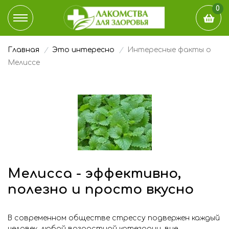
0
Главная
Это интересно
Интересные факты о
КАТАЛОГ
Мелиссе
ДОСТАВКА И ОПЛАТА
НАШ БЛОГ
ГДЕ КУПИТЬ
ЭТО ИНТЕРЕСНО
Мелисса - эффективно,
полезно и просто вкусно
О КОМПАНИИ
В современном обществе стрессу подвержен каждый
КОНТАКТЫ
человек, любой возрастной категории, вне