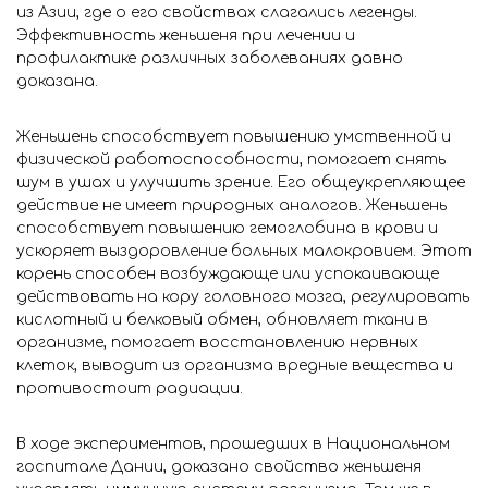
из Азии, где о его свойствах слагались легенды.
Эффективность женьшеня при лечении и
Город
профилактике различных заболеваниях давно
доказана.
Москва
Женьшень способствует повышению умственной и
физической работоспособности, помогает снять
Личный
шум в ушах и улучшить зрение. Его общеукрепляющее
кабинет
действие не имеет природных аналогов. Женьшень
способствует повышению гемоглобина в крови и
ускоряет выздоровление больных малокровием. Этот
Мои желания: 1
корень способен возбуждающе или успокаивающе
действовать на кору головного мозга, регулировать
товар
кислотный и белковый обмен, обновляет ткани в
организме, помогает восстановлению нервных
0
клеток, выводит из организма вредные вещества и
Моя корзина: 0
противостоит радиации.
товаров
В ходе экспериментов, прошедших в Национальном
госпитале Дании, доказано свойство женьшеня