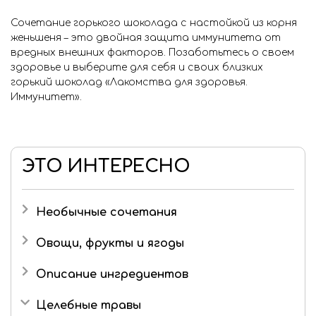
Сочетание
горького шоколада с настойкой из корня
женьшеня
– это двойная защита иммунитета от
вредных внешних факторов. Позаботьтесь о своем
здоровье и выберите для себя и своих близких
горький шоколад
«Лакомства для здоровья.
Иммунитет»
.
ЭТО ИНТЕРЕСНО
Необычные сочетания
Черный чай
Овощи, фрукты и ягоды
Отруби
Яблоко
Описание ингредиентов
Масло шиповника
Свекла
Изомальт (E953)
Целебные травы
Имбирь
Брусника