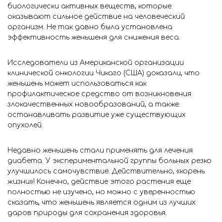
биологически активных веществ, которые
оказывают сильное действие на человеческий
организм. Не так давно была установлена
эффективность женьшеня для снижения веса.
Исследователи из Американской организации
клинической онкологии Чикаго (США) доказали, что
женьшень может использоваться как
профилактическое средство от возникновения
злокачественных новообразований, а также
останавливать развитие уже существующих
опухолей.
Недавно женьшень стали применять для лечения
диабета. У экспериментальной группы больных резко
улучшилось самочувствие. Действительно, «корень
жизни»! Конечно, действие этого растения еще
полностью не изучено, но можно с уверенностью
сказать, что женьшень является одним из лучших
даров природы для сохранения здоровья.