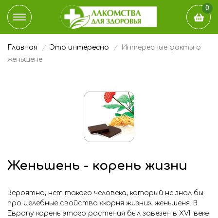
0
Главная
Это интересно
Интересные факты о
КАТАЛОГ
женьшене
ДОСТАВКА И ОПЛАТА
НАШ БЛОГ
ГДЕ КУПИТЬ
ЭТО ИНТЕРЕСНО
Женьшень - корень жизни
О КОМПАНИИ
Вероятно, нет такого человека, который не знал бы
про целебные свойства «корня жизни», женьшеня. В
КОНТАКТЫ
Европу корень этого растения был завезен в XVII веке