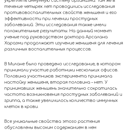
укреплять иммунную систему организма. Там же в
течение четырех лет проводились исследования
противовоспалительных свойств женьшеня и его
эффективности при лечении простудных
заболеваний. Эти исследования также имели
положительные результаты. На данный момент
ученые под руководством доктора Арсалана
Харазми продолжают изучение женьшеня для лечения
различных воспалительных процессов.
В Милане было проведено исследование, в котором
принимали участие работники нескольких офисов.
Половина участников эксперимента принимала
настойку женьшеня, вторая половина – нет. У
принимавших женьшень значительно сократилась
частота возникновения простудных заболеваний и
гриппа, а также увеличилось количество иммунных
клеток в крови.
Все уникальные свойства этого растения
обусловлены высоким содержанием в нем