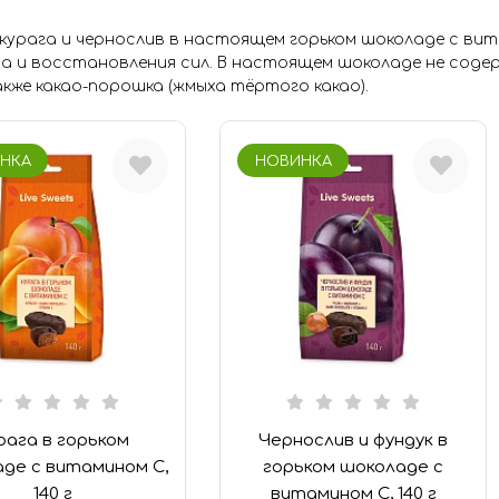
Розничная цена:
урага и чернослив в настоящем горьком шоколаде с вит
 и восстановления сил. В настоящем шоколаде не содер
акже какао-порошка (жмыха тёртого какао).
220
НКА
НОВИНКА
Состав:
Мармелад (
Тип:
Цукаты (
3
)
Конфеты (
3
Шоколад (
3
)
Мармелад (
Шоколад (
2
)
рага в горьком
Чернослив и фундук в
де с витамином С,
горьком шоколаде с
140 г
витамином С, 140 г