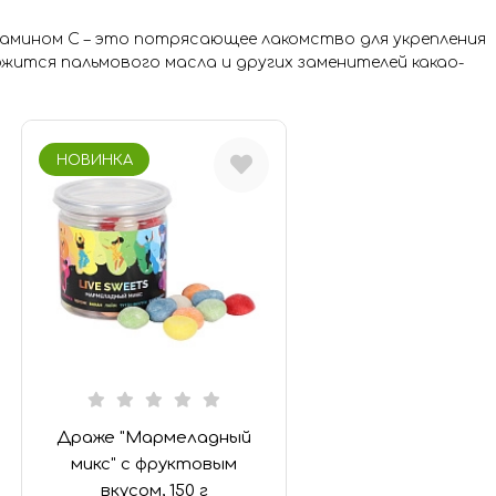
амином С – это потрясающее лакомство для укрепления
жится пальмового масла и других заменителей какао-
493
НОВИНКА
1
)
)
2
)
Драже "Мармеладный
микс" с фруктовым
вкусом, 150 г