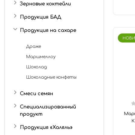
Зерновые коктейли
Продукция БАД
Продукция на сахаре
НОВИ
Драже
Маршмеллоу
Шоколад
Шоколадные конфеты
Смеси семян
Специализированный
Мар
продукт
К
Продукция «Халяль»