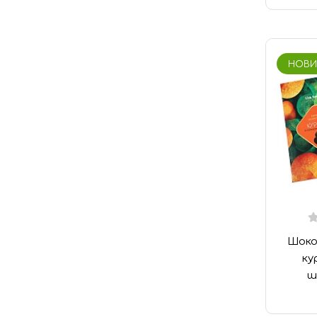
НОВИ
Шоко
ку
ш