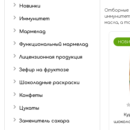
Новинки
Отборные к
иммунитета
Иммунитет
масла, а т
Мармелад
Детский мармелад
НОВИ
Функциональный мармелад
Желейный мармелад без
Лицензионная продукция
сахара и фруктозы
Три кота
Живые конфеты
Зефир на фруктозе
Мармелад в шоколаде
Шоколадные раскраски
Конфеты
Подарочные наборы
Цукаты
Ку
Роман с имбирем
Имбирь в сахаре
Заменитель сахара
шокола