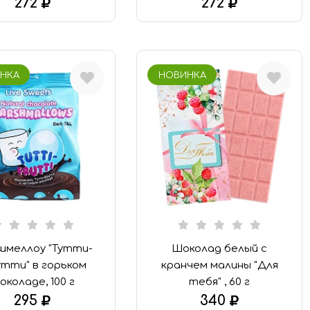
272
272
В КОРЗИНУ
В КОРЗИНУ
НКА
НОВИНКА
меллоу "Тутти-
Шоколад белый с
тти" в горьком
кранчем малины "Для
околаде, 100 г
тебя" , 60 г
295
340