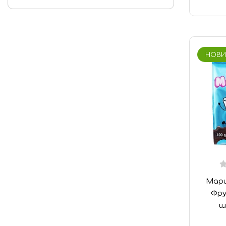
Мармелад «Халяль»
Шоколад «Халяль»
Финико-кунжутные конфеты
«Халяль»
НОВИ
Марш
Фру
ш