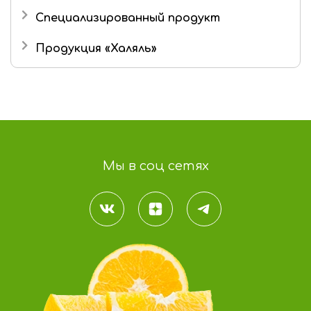
Маршмеллоу
Специализированный продукт
Шоколад
Продукция «Халяль»
Шоколадные конфеты
Мармелад «Халяль»
Шоколад «Халяль»
Финико-кунжутные конфеты «Халяль»
Мы в соц сетях