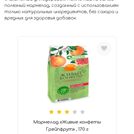
полезный мармелад, созданный с использованием
Мармелад (
8
)
только натуральных ингредиентов, без сахара и
Город
Тип:
вредных для здоровья добавок.
Москва
Конфеты (
8
)
Мармелад (
8
)
Личный
кабинет
Мои желания: 1
товар
0
Моя корзина: 0
товаров
Мармелад «Живые конфеты
Грейпфрут» , 170 г