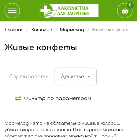
0
Главная
Каталог
Мармелад
Живые конфеты
КАТАЛОГ
Живые конфеты
ДОСТАВКА И ОПЛАТА
НАШ БЛОГ
Сортировать:
Дешевле
ГДЕ КУПИТЬ
Фильтр по параметрам
ЭТО ИНТЕРЕСНО
О КОМПАНИИ
Халяль:
Мармелад - это не обязательно лишние калории,
Да (
2
)
уйма сахара и консерванты. В интернет-магазине
КОНТАКТЫ
Состав:
«Лакомства для здоровья» можно найти самый