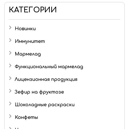
КАТЕГОРИИ
Новинки
Иммунитет
Мармелад
Детский мармелад
Функциональный мармелад
Желейный мармелад без сахара и фруктозы
Лицензионная продукция
Живые конфеты
Три кота
Зефир на фруктозе
Мармелад в шоколаде
Шоколадные раскраски
Конфеты
Подарочные наборы