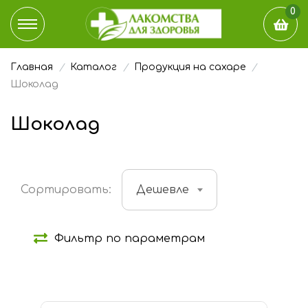
0
Главная
Каталог
Продукция на сахаре
КАТАЛОГ
Шоколад
ДОСТАВКА И ОПЛАТА
Шоколад
НАШ БЛОГ
ГДЕ КУПИТЬ
Сортировать:
Дешевле
ЭТО ИНТЕРЕСНО
Фильтр по параметрам
О КОМПАНИИ
Состав:
КОНТАКТЫ
Шоколад (
1
)