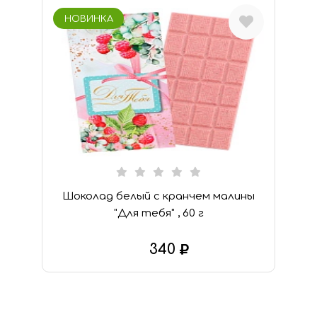
Тип:
НОВИНКА
Город
Шоколад (
1
)
Москва
Личный
кабинет
Мои желания: 1
товар
Шоколад белый с кранчем малины
"Для тебя" , 60 г
0
Моя корзина: 0
340
товаров
В КОРЗИНУ