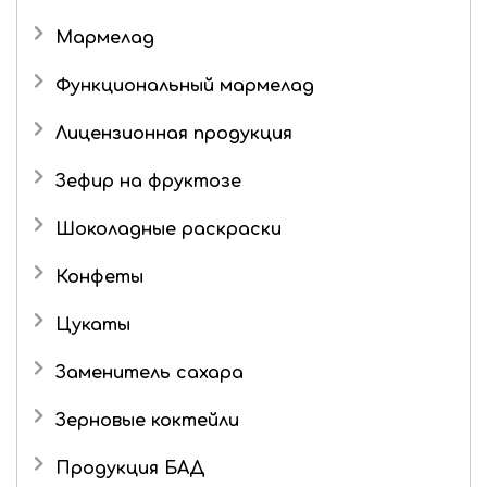
Мармелад
Детский мармелад
Функциональный мармелад
Желейный мармелад без сахара и фруктозы
Лицензионная продукция
Живые конфеты
Три кота
Зефир на фруктозе
Мармелад в шоколаде
Шоколадные раскраски
Конфеты
Подарочные наборы
Цукаты
Роман с имбирем
Имбирь в сахаре
Заменитель сахара
Зерновые коктейли
Продукция БАД