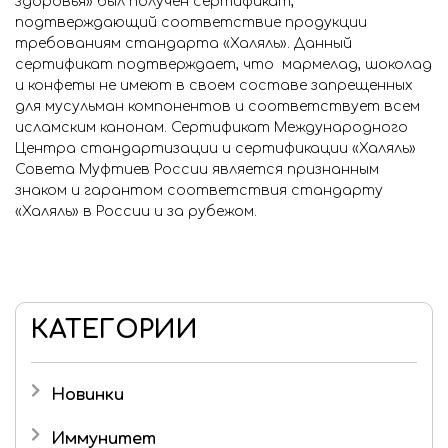
здоровья» был получен
сертификат,
подтверждающий соответствие продукции
требованиям стандарта «Халяль»
. Данный
Город
сертификат подтверждает, что мармелад, шоколад
Москва
и конфеты не имеют в своем составе запрещенных
для мусульман компонентов и соответствует всем
исламским канонам. Сертификат Международного
Центра стандартизации и сертификации «Халяль»
Личный
Совета Муфтиев России является признанным
кабинет
знаком и гарантом соответствия стандарту
«Халяль» в России и за рубежом.
Мои желания: 1
товар
КАТЕГОРИИ
0
Моя корзина: 0
товаров
Новинки
Иммунитет