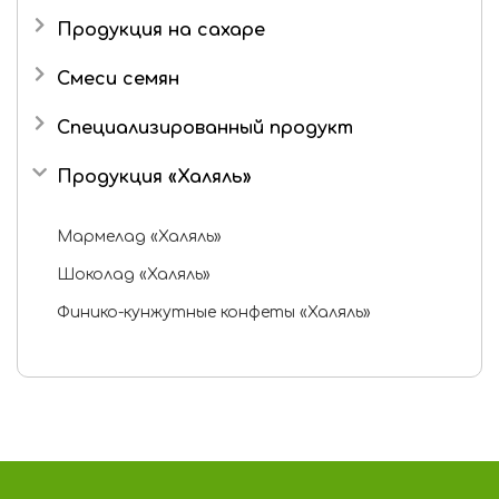
Продукция на сахаре
Драже
Смеси семян
Маршмеллоу
Специализированный продукт
Шоколад
Продукция «Халяль»
Шоколадные конфеты
Мармелад «Халяль»
Шоколад «Халяль»
Финико-кунжутные конфеты «Халяль»