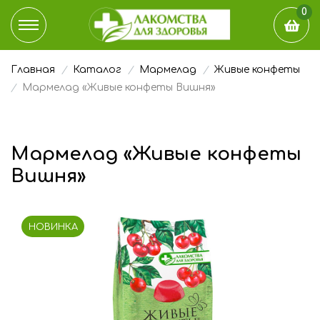
0
Главная
Каталог
Мармелад
Живые конфеты
КАТАЛОГ
Мармелад «Живые конфеты Вишня»
ДОСТАВКА И ОПЛАТА
Мармелад «Живые конфеты
НАШ БЛОГ
Вишня»
ГДЕ КУПИТЬ
НОВИНКА
ЭТО ИНТЕРЕСНО
О КОМПАНИИ
КОНТАКТЫ