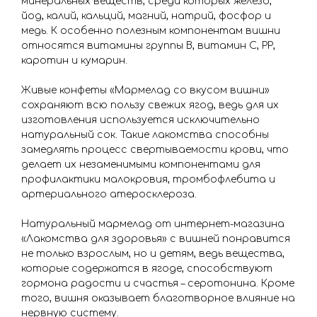
минеральных веществ, среди которых железо,
йод, калий, кальций, магний, натрий, фосфор и
медь. К особенно полезным компонентам вишни
относятся витамины группы В, витамин C, РР,
каротин и кумарин.
Живые конфеты «Мармелад со вкусом вишни»
сохраняют всю пользу свежих ягод, ведь для их
изготовления используется исключительно
натуральный сок. Такие лакомства способны
замедлять процесс свертываемости крови, что
делает их незаменимыми компонентами для
профилактики малокровия, тромбофлебита и
артериального атеросклероза.
Натуральный мармелад от интернет-магазина
«Лакомства для здоровья» с вишней понравится
не только взрослым, но и детям, ведь вещества,
которые содержатся в ягоде, способствуют
гормона радости и счастья – серотонина. Кроме
того, вишня оказывает благотворное влияние на
нервную систему.