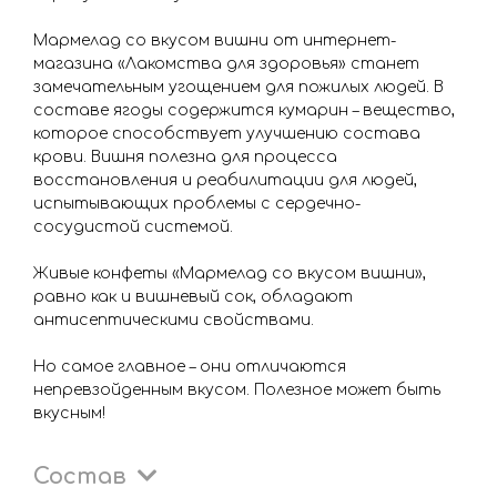
Мармелад со вкусом вишни от интернет-
магазина «Лакомства для здоровья» станет
замечательным угощением для пожилых людей. В
составе ягоды содержится кумарин – вещество,
которое способствует улучшению состава
крови. Вишня полезна для процесса
восстановления и реабилитации для людей,
испытывающих проблемы с сердечно-
сосудистой системой.
Живые конфеты «Мармелад со вкусом вишни»,
равно как и вишневый сок, обладают
антисептическими свойствами.
Но самое главное – они отличаются
непревзойденным вкусом. Полезное может быть
вкусным!
Состав