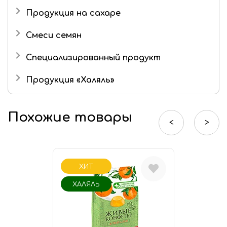
Продукция на сахаре
Драже
Смеси семян
Маршмеллоу
Специализированный продукт
Шоколад
Продукция «Халяль»
Шоколадные конфеты
Мармелад «Халяль»
Похожие товары
Шоколад «Халяль»
<
>
Финико-кунжутные конфеты «Халяль»
ХИТ
ХАЛЯЛЬ