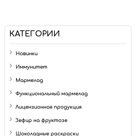
КАТЕГОРИИ
Новинки
Иммунитет
Мармелад
Детский мармелад
Функциональный мармелад
Желейный мармелад без сахара и фруктозы
Лицензионная продукция
Живые конфеты
Три кота
Зефир на фруктозе
Мармелад в шоколаде
Шоколадные раскраски