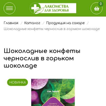
0
Главная
Каталог
Продукция на сахаре
КАТАЛОГ
Шоколадные конфеты чернослив в горьком шоколаде
ДОСТАВКА И ОПЛАТА
Шоколадные конфеты
НАШ БЛОГ
чернослив в горьком
ГДЕ КУПИТЬ
шоколаде
ЭТО ИНТЕРЕСНО
НОВИНКА
О КОМПАНИИ
КОНТАКТЫ