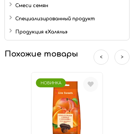
Смеси семян
Специализированный продукт
Продукция «Халяль»
Мармелад «Халяль»
Похожие товары
Шоколад «Халяль»
<
>
Финико-кунжутные конфеты «Халяль»
НОВИНКА