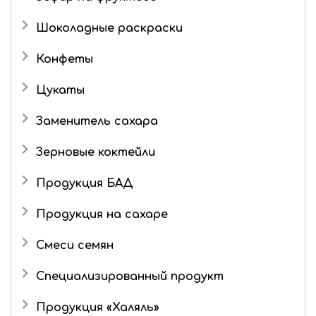
Шоколадные раскраски
Конфеты
Подарочные наборы
Цукаты
Роман с имбирем
Имбирь в сахаре
Заменитель сахара
Зерновые коктейли
Продукция БАД
Продукция на сахаре
Драже
Смеси семян
Маршмеллоу
Специализированный продукт
Шоколад
Продукция «Халяль»
Шоколадные конфеты