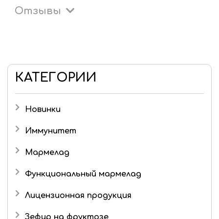
Отзывы
КАТЕГОРИИ
Новинки
Иммунитет
Мармелад
Детский мармелад
Функциональный мармелад
Желейный мармелад без сахара и фруктозы
Лицензионная продукция
Живые конфеты
Три кота
Зефир на фруктозе
Мармелад в шоколаде