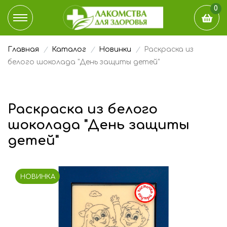
0
Главная
Каталог
Новинки
Раскраска из
КАТАЛОГ
белого шоколада "День защиты детей"
ДОСТАВКА И ОПЛАТА
Раскраска из белого
НАШ БЛОГ
шоколада "День защиты
ГДЕ КУПИТЬ
детей"
ЭТО ИНТЕРЕСНО
НОВИНКА
О КОМПАНИИ
КОНТАКТЫ