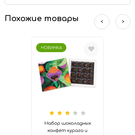
Мармелад «Халяль»
Похожие товары
Шоколад «Халяль»
<
>
Финико-кунжутные конфеты «Халяль»
НОВИНКА
Набор шоколадных
конфет курага и