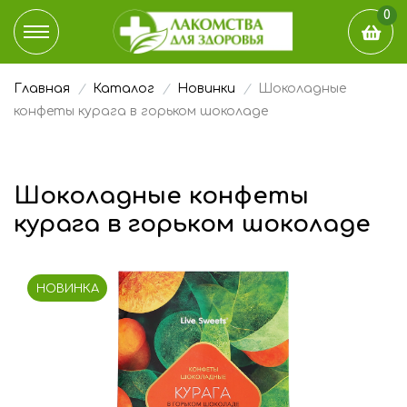
0
Главная
Каталог
Новинки
Шоколадные
КАТАЛОГ
конфеты курага в горьком шоколаде
ДОСТАВКА И ОПЛАТА
Шоколадные конфеты
НАШ БЛОГ
курага в горьком шоколаде
ГДЕ КУПИТЬ
НОВИНКА
ЭТО ИНТЕРЕСНО
О КОМПАНИИ
КОНТАКТЫ