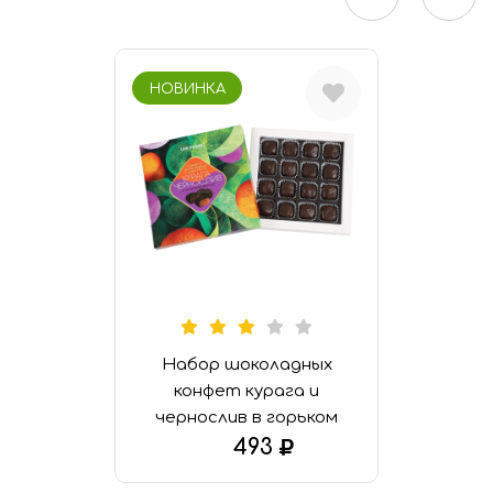
Финико-кунжутные конфеты «Халяль»
НОВИНКА
Набор шоколадных
конфет курага и
чернослив в горьком
шоколаде
493
В КОРЗИНУ