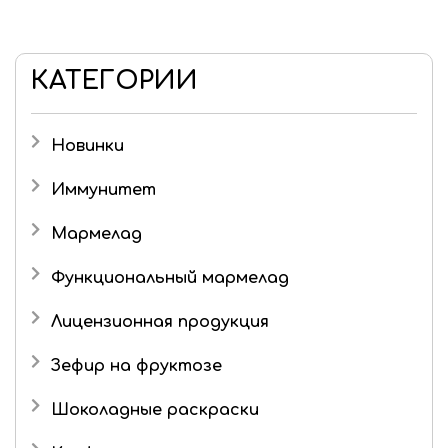
КАТЕГОРИИ
Новинки
Иммунитет
Мармелад
Детский мармелад
Функциональный мармелад
Желейный мармелад без сахара и фруктозы
Лицензионная продукция
Живые конфеты
Три кота
Зефир на фруктозе
Мармелад в шоколаде
Шоколадные раскраски