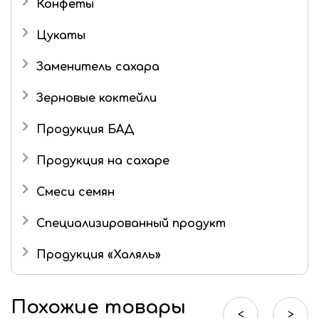
Конфеты
Подарочные наборы
Цукаты
Роман с имбирем
Имбирь в сахаре
Заменитель сахара
Зерновые коктейли
Продукция БАД
Продукция на сахаре
Драже
Смеси семян
Маршмеллоу
Специализированный продукт
Шоколад
Продукция «Халяль»
Шоколадные конфеты
Мармелад «Халяль»
Похожие товары
Шоколад «Халяль»
<
>