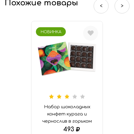
Похожие товары
Шоколад «Халяль»
<
>
Финико-кунжутные конфеты «Халяль»
НОВИНКА
Набор шоколадных
конфет курага и
чернослив в горьком
шоколаде
493