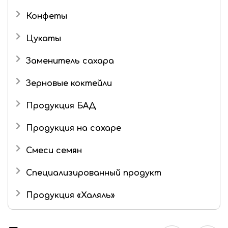
Конфеты
Подарочные наборы
Цукаты
Роман с имбирем
Имбирь в сахаре
Заменитель сахара
Зерновые коктейли
Продукция БАД
Продукция на сахаре
Драже
Смеси семян
Маршмеллоу
Специализированный продукт
Шоколад
Продукция «Халяль»
Шоколадные конфеты
Мармелад «Халяль»