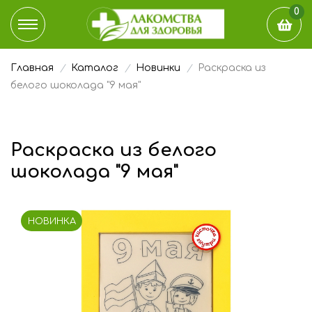
0
Главная
Каталог
Новинки
Раскраска из
КАТАЛОГ
белого шоколада "9 мая"
ДОСТАВКА И ОПЛАТА
Раскраска из белого
НАШ БЛОГ
шоколада "9 мая"
ГДЕ КУПИТЬ
НОВИНКА
ЭТО ИНТЕРЕСНО
О КОМПАНИИ
КОНТАКТЫ