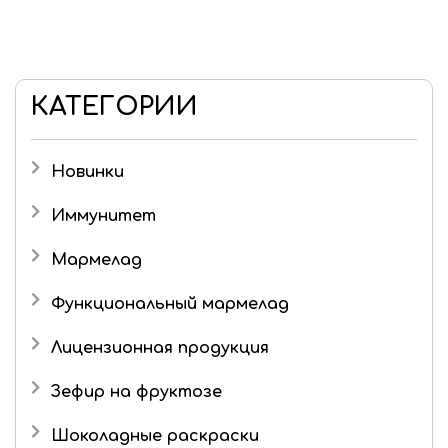
КАТЕГОРИИ
Новинки
Иммунитет
Мармелад
Детский мармелад
Функциональный мармелад
Желейный мармелад без сахара и фруктозы
Лицензионная продукция
Живые конфеты
Три кота
Зефир на фруктозе
Мармелад в шоколаде
Шоколадные раскраски