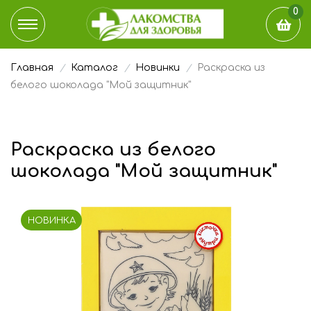
0
Главная
Каталог
Новинки
Раскраска из
КАТАЛОГ
белого шоколада "Мой защитник"
ДОСТАВКА И ОПЛАТА
Раскраска из белого
НАШ БЛОГ
шоколада "Мой защитник"
ГДЕ КУПИТЬ
НОВИНКА
ЭТО ИНТЕРЕСНО
О КОМПАНИИ
КОНТАКТЫ