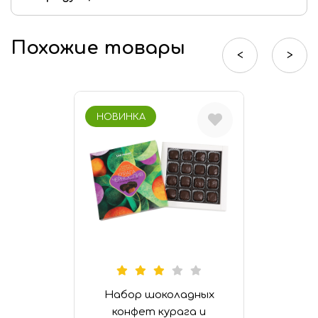
Мармелад «Халяль»
Похожие товары
Шоколад «Халяль»
<
>
Финико-кунжутные конфеты «Халяль»
НОВИНКА
Набор шоколадных
конфет курага и