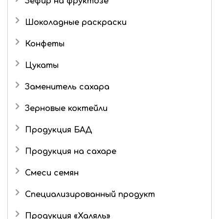
Зефир на фруктозе
Мармелад в шоколаде
Шоколадные раскраски
Конфеты
Подарочные наборы
Цукаты
Роман с имбирем
Имбирь в сахаре
Заменитель сахара
Зерновые коктейли
Продукция БАД
Продукция на сахаре
Драже
Смеси семян
Маршмеллоу
Специализированный продукт
Шоколад
Продукция «Халяль»
Шоколадные конфеты