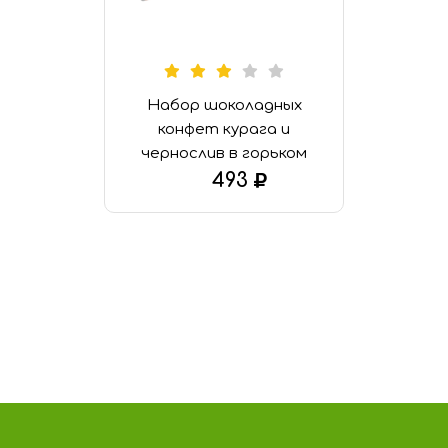
Набор шоколадных
конфет курага и
чернослив в горьком
шоколаде
493
В КОРЗИНУ