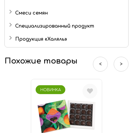
Смеси семян
Специализированный продукт
Продукция «Халяль»
Мармелад «Халяль»
Похожие товары
Шоколад «Халяль»
<
>
Финико-кунжутные конфеты «Халяль»
НОВИНКА