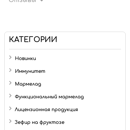
Отзывы
КАТЕГОРИИ
Новинки
Иммунитет
Мармелад
Детский мармелад
Функциональный мармелад
Желейный мармелад без сахара и фруктозы
Лицензионная продукция
Живые конфеты
Три кота
Зефир на фруктозе
Мармелад в шоколаде