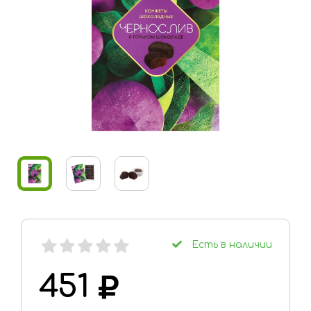
Город
Москва
Личный
кабинет
Мои желания: 1
товар
0
Моя корзина: 0
Есть в наличии
товаров
451