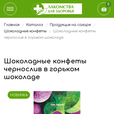
0
Главная
Каталог
Продукция на сахаре
КАТАЛОГ
Шоколадные конфеты
Шоколадные конфеты
чернослив в горьком шоколаде
ДОСТАВКА И ОПЛАТА
НАШ БЛОГ
Шоколадные конфеты
чернослив в горьком
ГДЕ КУПИТЬ
шоколаде
ЭТО ИНТЕРЕСНО
НОВИНКА
О КОМПАНИИ
КОНТАКТЫ