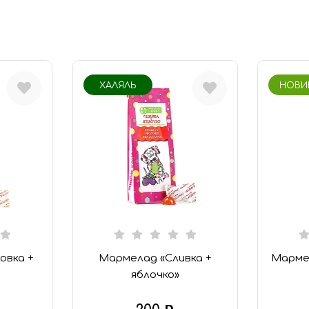
ХАЛЯЛЬ
НОВИ
овка +
Мармелад «Сливка +
Марме
яблочко»