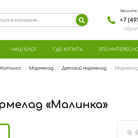
Звоните с 
+7 (49
обрат
НАШ БЛОГ
ГДЕ КУПИТЬ
ЭТО ИНТЕРЕСН
Каталог
Мармелад
Детский мармелад
Мармелад
рмелад «Малинка»