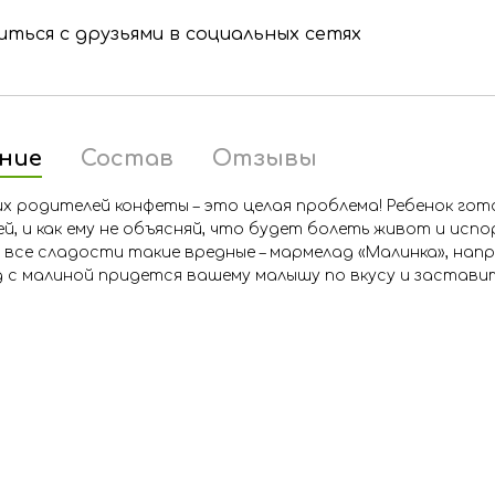
ться с друзьями в социальных сетях
ние
Состав
Отзывы
их родителей конфеты – это целая проблема! Ребенок го
й, и как ему не объясняй, что будет болеть живот и испо
е все сладости такие вредные – мармелад «Малинка», нап
 с малиной придется вашему малышу по вкусу и заставит