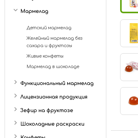
Мармелад
Детский мармелад
Желейный мармелад без
сахара и фруктозы
Живые конфеты
Мармелад в шоколаде
Функциональный мармелад
Лицензионная продукция
Три кота
Зефир на фруктозе
Шоколадные раскраски
Конфеты