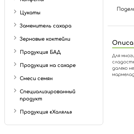
Подели
Подарочные наборы
Цукаты
Роман с имбирем
Имбирь в сахаре
Заменитель сахара
Зерновые коктейли
Описа
Продукция БАД
Для мног
сладосте
Продукция на сахаре
далеко н
мармелад
Драже
Смеси семян
Маршмеллоу
Специализированный
Шоколад
продукт
Шоколадные конфеты
Продукция «Халяль»
Мармелад «Халяль»
Шоколад «Халяль»