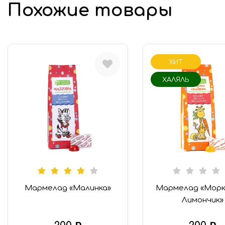
Похожие товары
Финико-кунжутные конфеты
«Халяль»
ХИТ
ХАЛЯЛЬ
Мармелад «Малинка»
Мармелад «Морк
Лимончик»