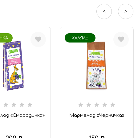
<
>
НКА
ХАЛЯЛЬ
лад «Смородинка»
Мармелад «Черничка»