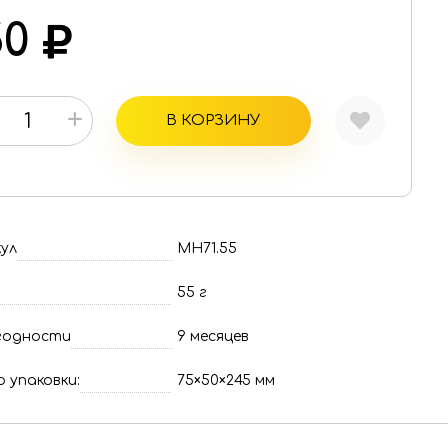
50
+
В КОРЗИНУ
ул
МН71.55
55 г
годности
9 месяцев
 упаковки:
75×50×245 мм