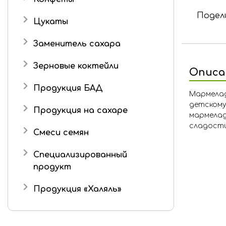
Подели
Подарочные наборы
Цукаты
Роман с имбирем
Имбирь в сахаре
Заменитель сахара
Зерновые коктейли
Описа
Продукция БАД
Мармелад
детскому
Продукция на сахаре
мармелад
сладости
Драже
Смеси семян
Маршмеллоу
Специализированный
Шоколад
продукт
Шоколадные конфеты
Продукция «Халяль»
Мармелад «Халяль»
Шоколад «Халяль»