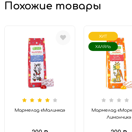
Похожие товары
Финико-кунжутные конфеты
«Халяль»
ХИТ
ХАЛЯЛЬ
Мармелад «Малинка»
Мармелад «Морк
Лимончик»