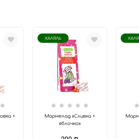
ХАЛЯЛЬ
ХАЛ
овка +
Мармелад «Сливка +
Марм
яблочко»