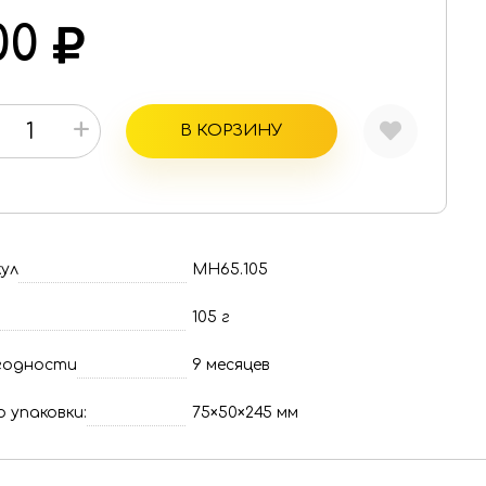
00
+
В КОРЗИНУ
ул
МН65.105
105 г
годности
9 месяцев
 упаковки:
75×50×245 мм