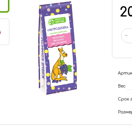
2
-
Артик
Вес
Срок 
Размер