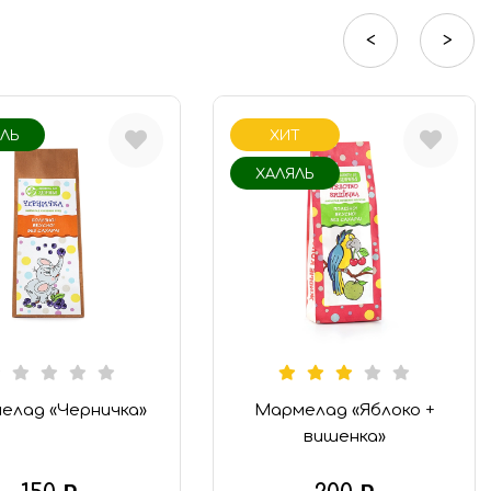
<
>
ЯЛЬ
ХИТ
ХАЛЯЛЬ
елад «Черничка»
Мармелад «Яблоко +
вишенка»