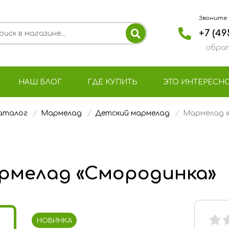
Звоните с 
+7 (49
обрат
НАШ БЛОГ
ГДЕ КУПИТЬ
ЭТО ИНТЕРЕСН
аталог
Мармелад
Детский мармелад
Мармелад 
рмелад «Смородинка»
НОВИНКА