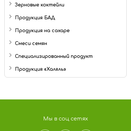
Зерновые коктейли
Продукция БАД
Продукция на сахаре
Драже
Смеси семян
Маршмеллоу
Специализированный продукт
Шоколад
Продукция «Халяль»
Шоколадные конфеты
Мармелад «Халяль»
Шоколад «Халяль»
Финико-кунжутные конфеты «Халяль»
Мы в соц сетях