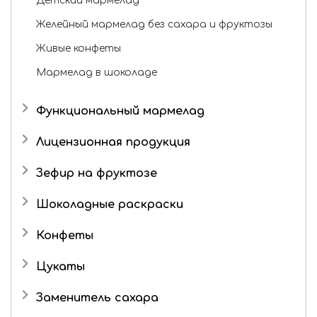
Детский мармелад
Желейный мармелад без сахара и фруктозы
Город
Живые конфеты
Москва
Мармелад в шоколаде
Личный
Функциональный мармелад
кабинет
Лицензионная продукция
Три кота
Зефир на фруктозе
Мои желания: 1
товар
Шоколадные раскраски
Конфеты
0
Моя корзина: 0
Подарочные наборы
товаров
Цукаты
Роман с имбирем
Имбирь в сахаре
Заменитель сахара