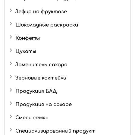
Живые конфеты
Три кота
Зефир на фруктозе
Мармелад в шоколаде
Шоколадные раскраски
Конфеты
Подарочные наборы
Цукаты
Роман с имбирем
Имбирь в сахаре
Заменитель сахара
Зерновые коктейли
Продукция БАД
Продукция на сахаре
Драже
Смеси семян
Маршмеллоу
Специализированный продукт