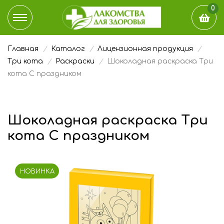
0
Главная
Каталог
Лицензионная продукция
КАТАЛОГ
Три кота
Раскраски
Шоколадная раскраска Три
кота С праздником
ДОСТАВКА И ОПЛАТА
НАШ БЛОГ
Шоколадная раскраска Три
кота С праздником
ГДЕ КУПИТЬ
ЭТО ИНТЕРЕСНО
НОВИНКА
О КОМПАНИИ
КОНТАКТЫ