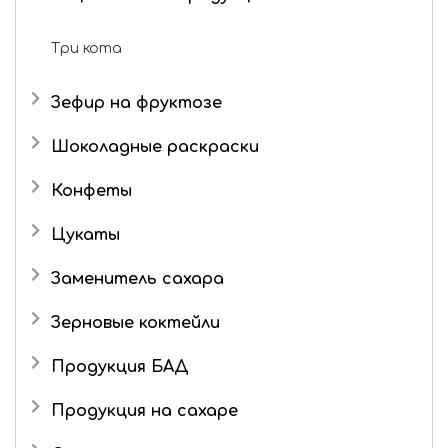
Живые конфеты
Мармелад в шоколаде
Три кота
Зефир на фруктозе
Шоколадные раскраски
Конфеты
Подарочные наборы
Цукаты
Роман с имбирем
Имбирь в сахаре
Заменитель сахара
Зерновые коктейли
Продукция БАД
Продукция на сахаре
Драже