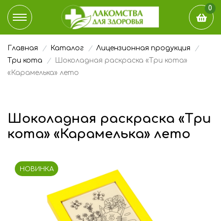
0
Главная
Каталог
Лицензионная продукция
КАТАЛОГ
Три кота
Шоколадная раскраска «Три кота»
«Карамелька» лето
ДОСТАВКА И ОПЛАТА
НАШ БЛОГ
Шоколадная раскраска «Три
кота» «Карамелька» лето
ГДЕ КУПИТЬ
ЭТО ИНТЕРЕСНО
НОВИНКА
О КОМПАНИИ
КОНТАКТЫ