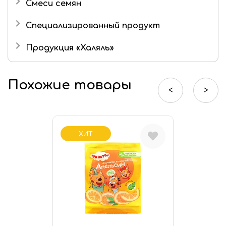
Смеси семян
Маршмеллоу
Специализированный продукт
Шоколад
Продукция «Халяль»
Шоколадные конфеты
Мармелад «Халяль»
Похожие товары
Шоколад «Халяль»
<
>
Финико-кунжутные конфеты «Халяль»
ХИТ