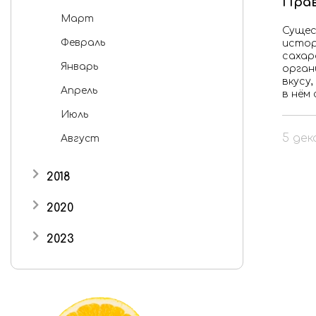
Прав
Март
Сущес
Февраль
истор
сахар
Январь
орган
вкусу,
Апрель
в нём
Июль
5 дек
Август
2018
Октябрь
2020
Ноябрь
Ноябрь
2023
Сентябрь
Июнь
Октябрь
Декабрь