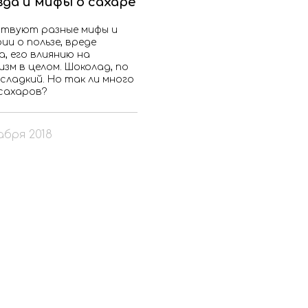
да и мифы о сахаре
твуют разные мифы и
ии о пользе, вреде
а, его влиянию на
изм в целом. Шоколад, по
 сладкий. Но так ли много
 сахаров?
абря 2018