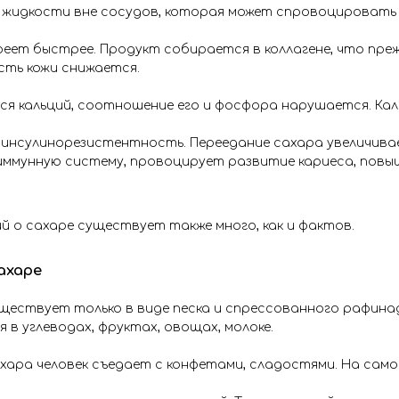
 жидкости вне сосудов, которая может спровоцировать
реет быстрее. Продукт собирается в коллагене, что пр
ть кожи снижается.
ся кальций, соотношение его и фосфора нарушается. Каль
 инсулинорезистентность. Переедание сахара увеличива
иммунную систему, провоцирует развитие кариеса, повы
й о сахаре существует также много, как и фактов.
ахаре
ществует только в виде песка и спрессованного рафина
 в углеводах, фруктах, овощах, молоке.
ахара человек съедает с конфетами, сладостями. На самом 