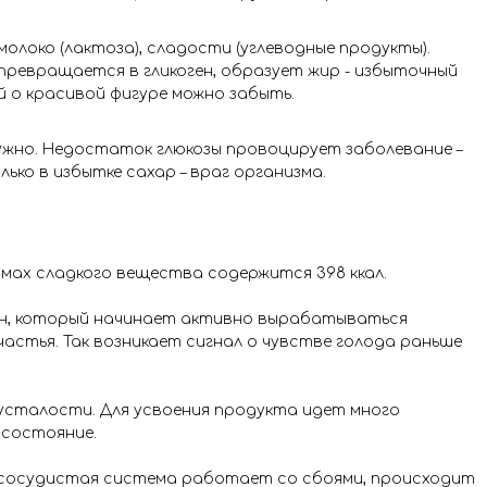
молоко (лактоза), сладости (углеводные продукты).
я превращается в гликоген, образует жир - избыточный
й о красивой фигуре можно забыть.
ужно. Недостаток глюкозы провоцирует заболевание –
лько в избытке сахар – враг организма.
аммах сладкого вещества содержится 398 ккал.
ин, который начинает активно вырабатываться
стья. Так возникает сигнал о чувстве голода раньше
усталости. Для усвоения продукта идет много
 состояние.
о-сосудистая система работает со сбоями, происходит