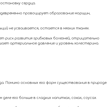
 остановку сердца.
еждевременно провоцирует образование морщин,
ций не усваивается, остается в мягких тканях.
ет риск развития грибковых болезней, отрицательно
шает артериальное давление и уровень холестерина.
да. Помимо основных его форм существования в природе
деле его больше в сладких напитках, соках, соусах.