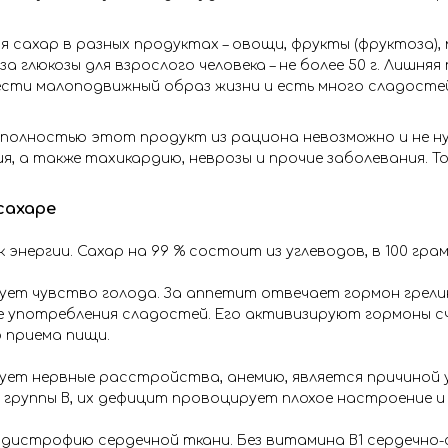
 сахар в разных продуктах – овощи, фрукты (фруктоза), 
за глюкозы для взрослого человека – не более 50 г. Лишня
вести малоподвижный образ жизни и есть много сладосте
полностью этот продукт из рациона невозможно и не н
ия, а также тахикардию, неврозы и прочие заболевания. То
сахаре
 энергии. Сахар на 99 % состоит из углеводов, в 100 гр
ует чувство голода. За аппетит отвечает гормон грел
 употребления сладостей. Его активизируют гормоны сча
 приема пищи.
ует нервные расстройства, анемию, является причиной 
группы В, их дефицит провоцирует плохое настроение и
 дистрофию сердечной ткани. Без витамина В1 сердечн