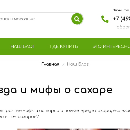
Звоните с 
+7 (49
обрат
НАШ БЛОГ
ГДЕ КУПИТЬ
ЭТО ИНТЕРЕСН
Главная
Наш Блог
да и мифы о сахаре
 разные мифы и истории о пользе, вреде сахара, его влия
го в нём сахаров?