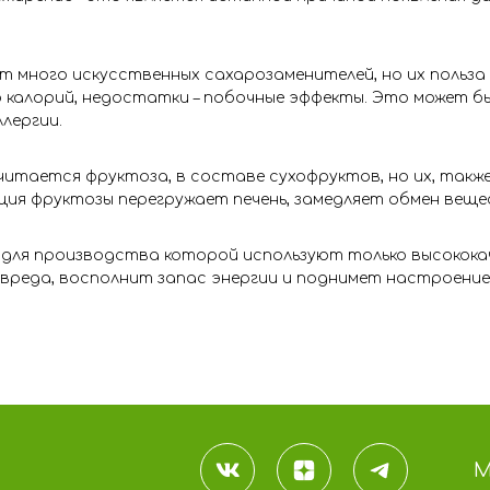
 много искусственных сахарозаменителей, но их польза
 калорий, недостатки – побочные эффекты. Это может 
ллергии.
читается фруктоза, в составе сухофруктов, но их, также
ия фруктозы перегружает печень, замедляет обмен веще
 для производства которой используют только высокока
м вреда, восполнит запас энергии и поднимет настроение
М