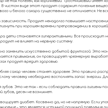
хар не так полезен, как коричневый. Тростниковый имеет 
 В чистом виде этот продукт содержит полезные вещест
вого и белого сахара существенно не отличается. Не вс
т зависимость. Продукт ненадолго повышает настроение
игнуть при хорошем времени препровождении в хорошей 
хара дети становятся гиперактивными. Все происходит 
Продукт не влияет на нервную систему.
жно заменить искусственно добытой фруктозой. Это моно
ется привыкание, он провоцирует чрезмерную выработку
зах продукт вредит здоровью.
ебляя сахар человек станет здоровее. Это правило расп
слому человеку необходимо восполнять запас энергии. Для 
ля зубов. Это не так – если соблюдать правила гигиены п
й зубов, десен не возникнет.
овоцирует диабет. Косвенно да, но не напрямую. Если уп
ожирение – это является истинной причиной появления д