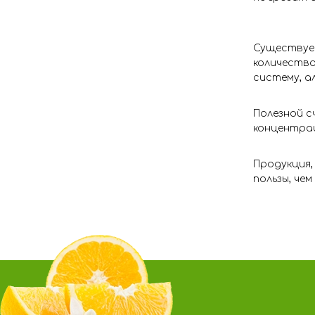
Существует
количество
систему, а
Полезной с
концентрац
Продукция,
пользы, че