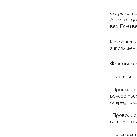
Содержится
Дневная до
вес. Если 
Исключить 
гипогликем
Факты о 
– Источник
– Провоцир
вследствие
очередного
– Провоцир
витаминов 
– Вызывает