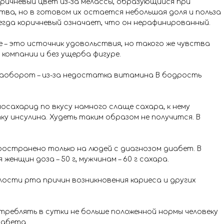
коричневый цвет из-за мелассы, образующийся при
ва, но в готовом их остается небольшая доля и польза
егда коричневый означает, что он нерафинированный.
 – это источник удовольствия, но такого же чувства
компании и без ущерба фигуре.
наоборот – из-за недостатка витамина В бодрость
сахарид по вкусу намного слаще сахара, к нему
 инсулина. Худеть таким образом не получится. В
ространено только на людей с диагнозом диабет. В
женщин доза – 50 г, мужчинам – 60 г сахара.
олости рта причин возникновения кариеса и других
отреблять в сутки не больше положенной нормы человеку
иабета.