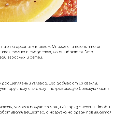
янию на организм в целом. Многие считают, что он
жится только в сладостях, но ошибаются. Это
ди взрослых и детей.
 расщепляемый углевод. Его добывают из свеклы,
ует фруктозу и глюкозу – покрывающую большую часть
люкозы, человек получает мощный заряд энергии. Чтобы
рабатывать вещество, а нагрузка на орган повышается.