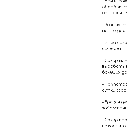
– Белый са
обработке.
от коричне
– Возникае
можно дост
– Из-за са
исчезает. 
– Сахар мо
вырабатыва
больших до
– Не употр
сутки взро
– Вреден д
заболевани
– Сахар пр
не грозит 