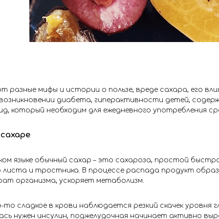
 разные мифы и истории о пользе, вреде сахара, его вли
возникновении диабета, гиперактивности детей, содер
д, который необходим для ежедневного употребления сре
 сахаре
ком языке обычный сахар – это сахароза, простой быстро
 листа и тростника. В процессе распада продукт образ
ат организма, ускоряет метаболизм.
-то сладкое в крови наблюдается резкий скачек уровня г
ась нужен инсулин, поджелудочная начинает активно вы