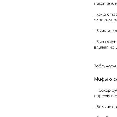
накопление
– Кожа ста
эластичнос
– Вымывает
– Вызывает
влияет на 
Заблуждени
Мифы о с
– Сахар су
содержится
– Больше с