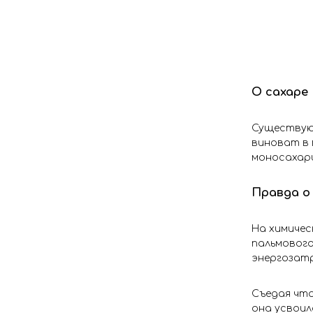
О сахаре
Существуют
виноват в 
моносахари
Правда о
На химичес
пальмового
энергозатр
Съедая что
она усвоил