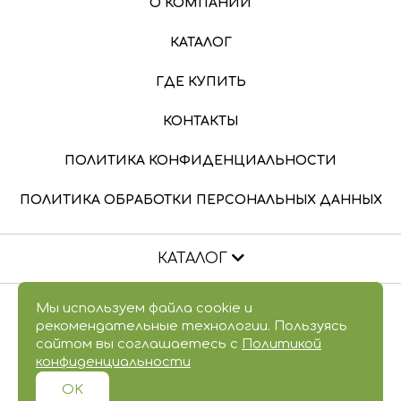
О КОМПАНИИ
КАТАЛОГ
ГДЕ КУПИТЬ
КОНТАКТЫ
ПОЛИТИКА КОНФИДЕНЦИАЛЬНОСТИ
ПОЛИТИКА ОБРАБОТКИ ПЕРСОНАЛЬНЫХ ДАННЫХ
КАТАЛОГ
НОВИНКИ
2010 — 2026 © Лакомства для здоровья. Все
Мы используем файла cookie и
рекомендательные технологии. Пользуясь
права защищены.
ИММУНИТЕТ
сайтом вы соглашаетесь с
Политикой
конфиденциальности
Поставщикам
МАРМЕЛАД
OK