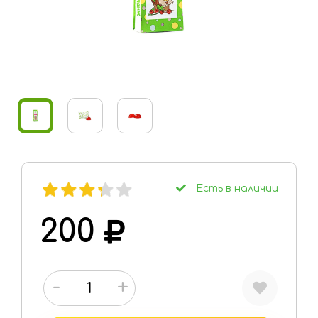
Город
Москва
Личный
кабинет
Мои желания: 1
Есть в наличии
товар
200
0
Моя корзина: 0
товаров
-
+