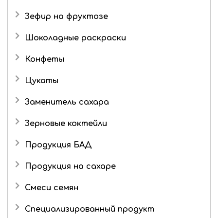
Живые конфеты
Три кота
Зефир на фруктозе
Мармелад в шоколаде
Шоколадные раскраски
Конфеты
Подарочные наборы
Цукаты
Роман с имбирем
Имбирь в сахаре
Заменитель сахара
Зерновые коктейли
Продукция БАД
Продукция на сахаре
Драже
Смеси семян
Маршмеллоу
Специализированный продукт
Шоколад