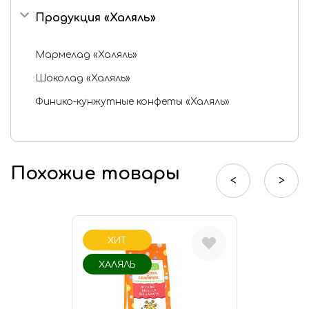
Продукция «Халяль»
Шоколадные конфеты
Мармелад «Халяль»
Шоколад «Халяль»
Финико-кунжутные конфеты «Халяль»
Похожие товары
<
>
ХИТ
ХАЛЯЛЬ